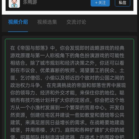
乐鸭游
关注
私信
视频介绍
视频选集
交流讨论
在《帝国与部落》中，你会发现即时战略游戏的经典
游戏原理与第一人称视角下的角色扮演游戏的可能性
相结合。除了城市规划和经济决策之外，你还可以看
到在市议会、优柔寡断的牧师、渴望罢工的民众、土
匪、乞讨僧侣、小偷以及邻近四个敌对的公国之间的
政治权力斗争。 在充满挑战的帝国和部落世界中展现
你的领导力、经济和外交才能，来保住你的地位。聪
明而有技巧地计划并扩大你的定居点，你会把这个地
方从一个小渔村发展到一个繁荣的贸易中心。开发自
然资源，创建住宅区并建设一些如教堂和酒馆等公共
建筑，来满足居民日益增长的需求。在战略要地建造
城堡，并用塔楼、大门、庭院和各种扩建扩大你的城
堡。招募部队并制造攻城武器，在战术上的围攻中把