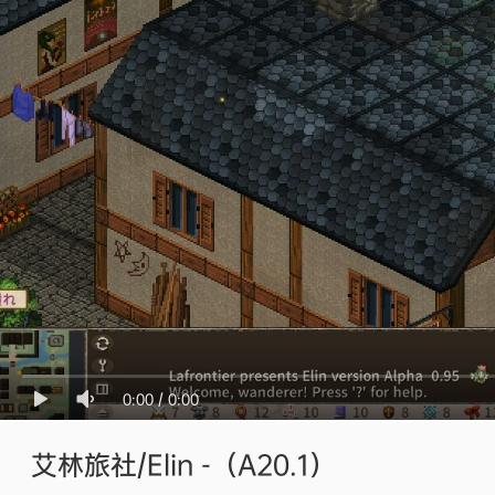
0:00
/
0:00
艾林旅社/Elin -（A20.1）