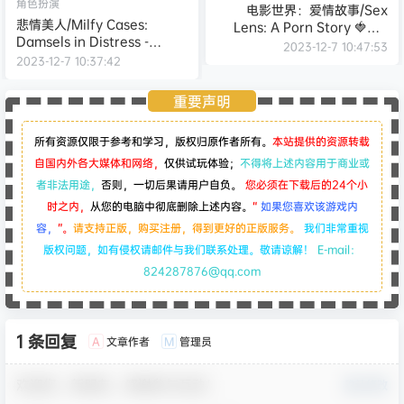
角色扮演
电影世界：爱情故事/Sex
悲情美人/Milfy Cases:
Lens: A Porn Story 🍓🎥 -
Damsels in Distress -
（Build.12623744）
2023-12-7 10:47:53
（Build.12624609-0.17-新章
2023-12-7 10:37:42
节）
重要声明
所有资源仅限于参考和学习，版权归原作者所有。
本站提供的资源转载
自国内外各大媒体和网络，
仅供试玩体验；
不得将上述内容用于商业或
者非法用途，
否则，一切后果请用户自负。
您必须在下载后的24个小
时之内，
从您的电脑中彻底删除上述内容。
“
如果您喜欢该游戏内
容，
”。
请支持正版，购买注册，得到更好的正版服务。
我们非常重视
版权问题，如有侵权请邮件与我们联系处理。敬请谅解！
E-mail：
824287876@qq.com
1 条回复
文章作者
管理员
A
M
欢迎您，新朋友，感谢参与互动！
确认修改