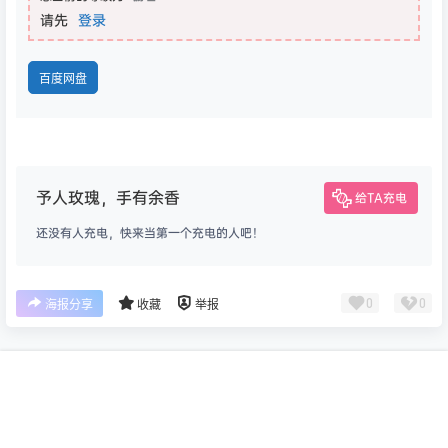
请先
登录
百度网盘
予人玫瑰，手有余香
给TA充电
还没有人充电，快来当第一个充电的人吧！
0
0
海报分享
收藏
举报
首页
专题
认证
搜索
菜单
我的
版权所有Copyright © 2026
乐鸭游
保留资源解释权，如有侵权，请联系我及时
处理。