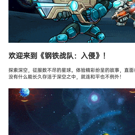
欢迎来到《钢铁战队：入侵》！
探索深空，征服数不尽的星球。体验精彩纷呈的故事，直面
没有什么能长久存活于深空之中，就连和平也不例外！