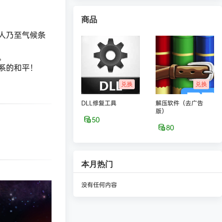
商品
人乃至气候条
。
系的和平！
兑换
兑换
DLL修复工具
解压软件（去广告
版）
50
80
本月热门
没有任何内容