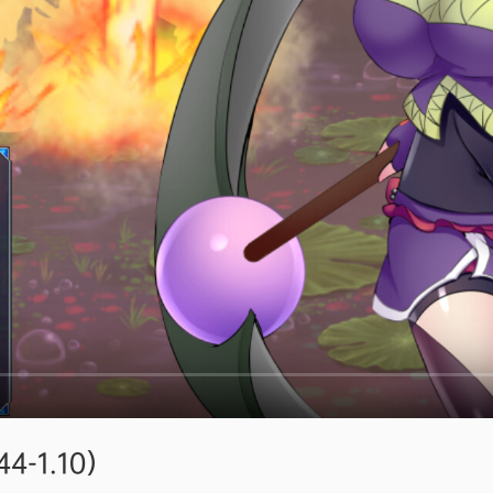
4-1.10）