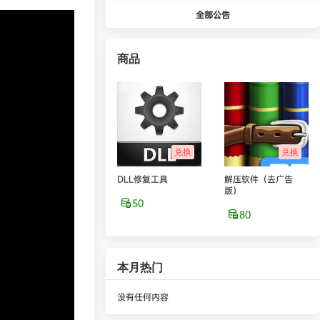
全部公告
商品
兑换
兑换
DLL修复工具
解压软件（去广告
版）
50
80
本月热门
没有任何内容