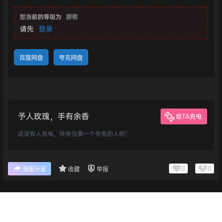
您当前的等级为
游客
请先
登录
百度网盘
夸克网盘
予人玫瑰，手有余香
给TA充电
还没有人充电，快来当第一个充电的人吧！
0
0
海报分享
收藏
举报
首页
专题
认证
搜索
菜单
我的
版权所有Copyright © 2026
乐鸭游
保留资源解释权，如有侵权，请联系我及时