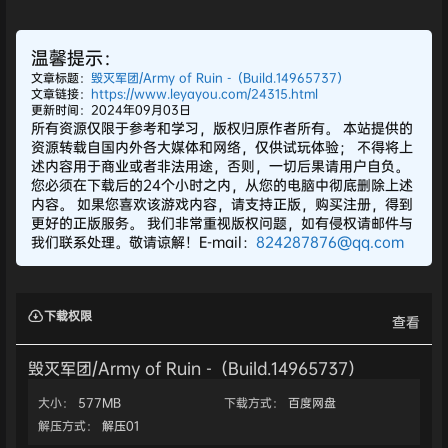
温馨提示：
文章标题：
毁灭军团/Army of Ruin -（Build.14965737）
文章链接：
https://www.leyayou.com/24315.html
更新时间：2024年09月03日
所有资源仅限于参考和学习，版权归原作者所有。 本站提供的
资源转载自国内外各大媒体和网络，仅供试玩体验； 不得将上
述内容用于商业或者非法用途，否则，一切后果请用户自负。
您必须在下载后的24个小时之内，从您的电脑中彻底删除上述
内容。 如果您喜欢该游戏内容，请支持正版，购买注册，得到
更好的正版服务。 我们非常重视版权问题，如有侵权请邮件与
我们联系处理。敬请谅解！E-mail：
824287876@qq.com
下载权限
查看
毁灭军团/Army of Ruin -（Build.14965737）
大小：
577MB
下载方式：
百度网盘
解压方式：
解压01