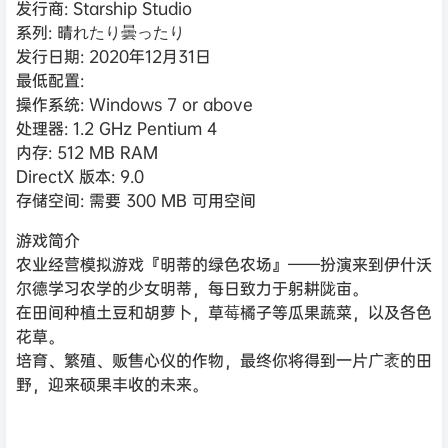
发行商: Starship Studio
系列: 晴れたり曇ったり
发行日期: 2020年12月31日
最低配置:
操作系统: Windows 7 or above
处理器: 1.2 GHz Pentium 4
内存: 512 MB RAM
DirectX 版本: 9.0
存储空间: 需要 300 MB 可用空间
游戏简介
农业经营模拟游戏『明蒂的绿色农场』——扮演来到伊什沃
尔德学习农学的少女明蒂，每日致力于躬耕陇亩。
在田间种植土豆和胡萝卜，草莓橘子等瓜果蔬菜，以及各色
花草。
培育、繁殖、贩售心仪的作物，最终你将得到一片广袤的田
野，迎来硕果丰收的未来。