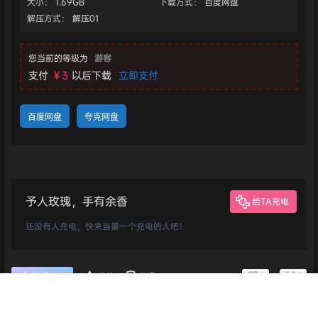
大小：
1.69GB
下载方式：
百度网盘
解压方式：
解压01
您当前的等级为
游客
支付
￥3
以后下载
立即支付
百度网盘
夸克网盘
予人玫瑰，手有余香
给TA充电
还没有人充电，快来当第一个充电的人吧！
0
0
海报分享
收藏
举报
首页
专题
认证
搜索
菜单
我的