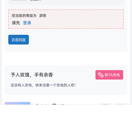
您当前的等级为
游客
请先
登录
百度网盘
予人玫瑰，手有余香
给TA充电
还没有人充电，快来当第一个充电的人吧！
0
0
海报分享
收藏
举报
首页
专题
认证
搜索
菜单
我的