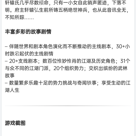
轩辕氏几乎尽数殒命，只有一小女自此销声匿迹，下落不
明。府主轩辕弘生前所铸五柄绝世神兵，也从此音讯全无，
不知所踪……
丰富多彩的故事剧情
– 伴随世界和剧本角色演化而不断推动的主线剧本，30+小
时跌宕起伏的主线剧情
– 20+支线剧本；数百位惟妙惟肖的江湖及历史角色；31个
与众不同的江湖门派，20个组织势力；交织出缤纷的武林
故事
– 数量繁多乐趣十足的势力挑战与奇闻轶事；享受生动的江
湖人生
游戏截图