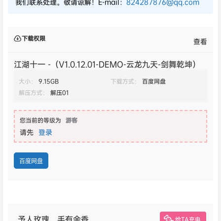
我们联系处理。敬请谅解！E-mail：
824287876@qq.com
下载权限
查看
江湖十一 -（V1.0.12.01-DEMO-云龙九天-剑舞乾坤）
大小：
9.15GB
下载方式：
百度网盘
解压方式：
解压01
您当前的等级为
游客
请先
登录
百度网盘
予人玫瑰，手有余香
给TA充电