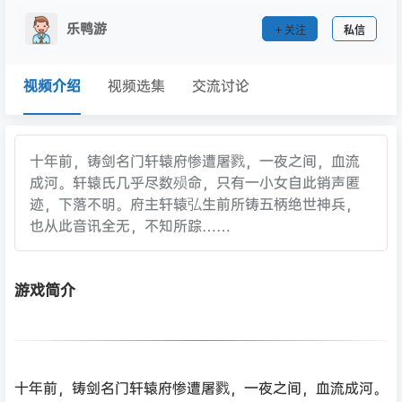
乐鸭游
关注
私信
视频介绍
视频选集
交流讨论
十年前，铸剑名门轩辕府惨遭屠戮，一夜之间，血流
成河。轩辕氏几乎尽数殒命，只有一小女自此销声匿
迹，下落不明。府主轩辕弘生前所铸五柄绝世神兵，
也从此音讯全无，不知所踪……
游戏简介
十年前，铸剑名门轩辕府惨遭屠戮，一夜之间，血流成河。