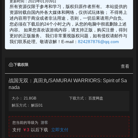
更新时间：2023年01月09日
所有资源仅限于参考和学习，版权归原作者所有。 本站提供的
资源转载自国内外各大媒体和网络，仅供试玩体验； 不得将上
述内容用于商业或者非法用途，否则，一切后果请用户自负。
您必须在下载后的24个小时之内，从您的电脑中彻底删除上述
内容。 如果您喜欢该游戏内容，请支持正版，购买注册，得到
更好的正版服务。 我们非常重视版权问题，如有侵权请邮件与
我们联系处理。敬请谅解！E-mail：
824287876@qq.com
下载权限
查看
战国无双：真田丸/SAMURAI WARRIORS: Spirit of Sa
nada
大小：
21.8GB
下载方式：
百度网盘
解压方式：
解压01
您当前的等级为
游客
支付
￥3
以后下载
立即支付