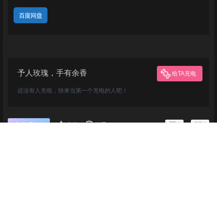
百度网盘
予人玫瑰，手有余香
给TA充电
还没有人充电，快来当第一个充电的人吧！
0
0
海报分享
收藏
举报
首页
专题
认证
搜索
菜单
我的
版权所有Copyright © 2026
乐鸭游
保留资源解释权，如有侵权，请联系我及时处
理。
查询 51 次，耗时 0.3009 秒