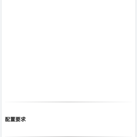
配置要求
最低配置:
需要 64 位处理器和操作系统
操作系统: Windows 10
处理器: Dual Core 2.2+ GHz
内存: 4 GB RAM
显卡: 1GB VRAM / Approx. Nvidia 1050 or equivalent
DirectX 版本: 11
存储空间: 需要 2 GB 可用空间
附注事项: Expect to set lower graphics settings with