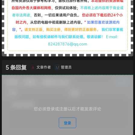
所有资源仅限于参考和学习，版权归原作者所有。
本站提供的资源转载
自国内外各大媒体和网络，
仅供试玩体验；
不得将上述内容用于商业或
者非法用途，
否则，一切后果请用户自负。
您必须在下载后的24个小
时之内，
从您的电脑中彻底删除上述内容。
“
如果您喜欢该游戏内
容，
”。
请支持正版，购买注册，得到更好的正版服务。
我们非常重视
版权问题，如有侵权请邮件与我们联系处理。敬请谅解！
E-mail：
824287876@qq.com
5 条回复
文章作者
管理员
A
M
欢迎您，新朋友，感谢参与互动！
确认修改
您必须登录或注册以后才能发表评论
登录