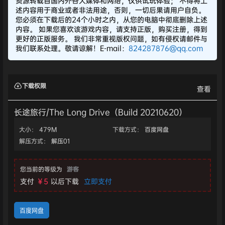
资源转载自国内外各大媒体和网络，仅供试玩体验； 不得将上
述内容用于商业或者非法用途，否则，一切后果请用户自负。
您必须在下载后的24个小时之内，从您的电脑中彻底删除上述
内容。 如果您喜欢该游戏内容，请支持正版，购买注册，得到
更好的正版服务。 我们非常重视版权问题，如有侵权请邮件与
我们联系处理。敬请谅解！E-mail：
824287876@qq.com
下载权限
查看
长途旅行/The Long Drive（Build 20210620）
大小：
479M
下载方式：
百度网盘
解压方式：
解压01
您当前的等级为
游客
支付
￥5
以后下载
立即支付
百度网盘