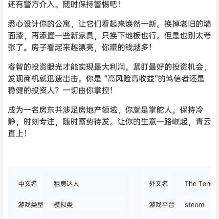
还有警方介入。随时保持警惕吧！
悉心设计你的公寓，让它们看起来焕然一新。换掉老旧的墙
面漆，再添置一些新家具，只换下地板也行。但是也别太夸
张了。房子看起来越漂亮，你赚的钱越多！
睿智的投资眼光才能实现最大利润。紧盯最好的投资机会，
发现商机就迅速出击。你是 “高风险高收益”的笃信者还是
稳健的投资人？一切由你掌控！
成为一名房东并涉足房地产领域，你就是掌舵人。保持冷
静，时刻专注，随时蓄势待发。让你的生意一路崛起，青云
直上！
中文名
租房达人
外文名
The Tenan
游戏类型
模拟类
游戏平台
steam