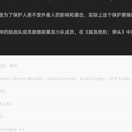
是为了保护人类不受外星人的影响和袭击，实际上这个保护屏障的
特的陆战队成员跟随前暴龙小队成员，在《孤岛危机：弹头》中
先知、赛可
James Vincent Meredith、David Kennedy、Kosha Engler、Wolf Kahler
科幻
单人多人
3D
ryEngine 3.4