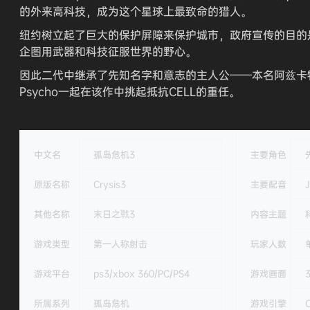
的外来高科技，成为这个星球上最致命的猎人。
纽约树立起了巨大的保护屏障来保护城市，政府宣传的目的
企图用武器和科技征服世界的野心。
因此二代中继承了先知名字和意志的主人公——本名阿兹卡
Psycho一起在该作中挑起抵抗CELL的重任。
中文名
孤岛危机3
主要角色
原版名称
Crysis3
主要配音
其他名称
末日之戰3
内容主题
游戏类型
第一人称射击
玩家人数
游戏平台
ps3/xbox 360/PC/PS4
游戏画面
所属系列
孤岛危机
游戏引擎
C