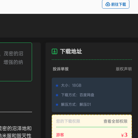
前往下载
下载地址
木，茂密的沼
，增强的纳
投诉举报
版权声明
大小
：
18GB
下载方式
：
百度网盘
解压方式
：
解压01
您的下载权限
查看全部权限
茂密的沼泽地和
3
游客
纳米服和毁灭性
￥