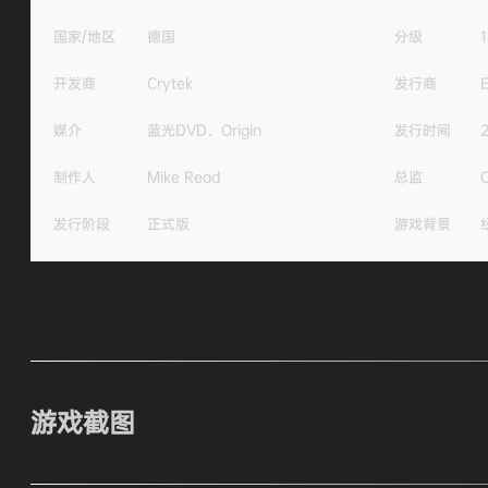
国家/地区
德国
分级
开发商
Crytek
发行商
媒介
蓝光DVD、Origin
发行时间
制作人
Mike Read
总监
C
发行阶段
正式版
游戏背景
游戏截图