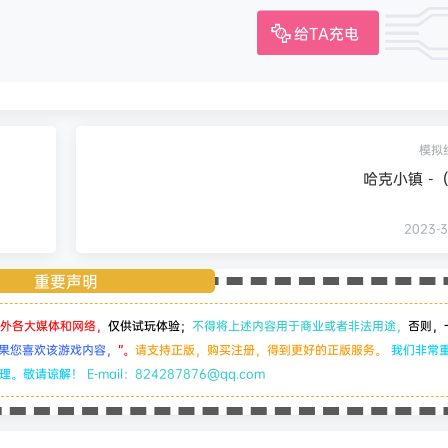
给TA充电
模拟
哈克小镇 -（v
2023-3
重要声明
外各大媒体和网络，
仅供试玩体验；
不得将上述内容用于商业或者非法用途，
否则，
果您喜欢该游戏内容，
”。
请支持正版，购买注册，得到更好的正版服务。
我们非常
处理。敬请谅解！
E-mail：824287876@qq.com