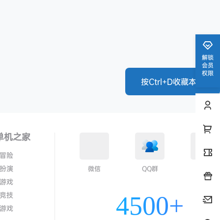
解锁
会员
权限
按Ctrl+D收藏本站
单机之家
冒险
扮演
微信
QQ群
QQ
游戏
竞技
4500+
游戏