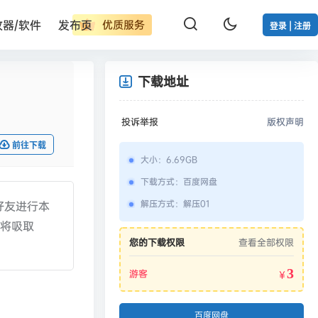
改器/软件
发布页
优质服务
登录 | 注册
下载地址
投诉举报
版权声明
前往下载
大小
：
6.69GB
下载方式
：
百度网盘
解压方式
：
解压01
好友进行本
 将吸取
您的下载权限
查看全部权限
3
游客
￥
百度网盘