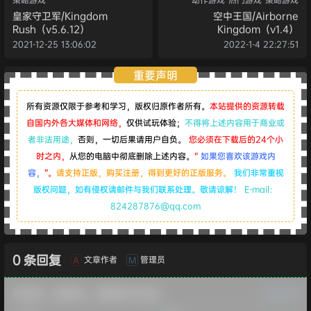
皇家守卫军/Kingdom
空中王国/Airborne
Rush（v5.6.12）
Kingdom（v1.4）
2021-12-25 13:06:02
2022-1-4 22:27:51
重要声明
所有资源仅限于参考和学习，版权归原作者所有。
本站提供的资源转载
自国内外各大媒体和网络，
仅供试玩体验；
不得将上述内容用于商业或
者非法用途，
否则，一切后果请用户自负。
您必须在下载后的24个小
时之内，
从您的电脑中彻底删除上述内容。
“
如果您喜欢该游戏内
容，
”。
请支持正版，购买注册，得到更好的正版服务。
我们非常重视
版权问题，如有侵权请邮件与我们联系处理。敬请谅解！
E-mail：
824287876@qq.com
0 条回复
文章作者
管理员
A
M
欢迎您，新朋友，感谢参与互动！
确认修改