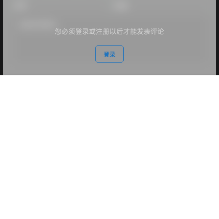
您必须登录或注册以后才能发表评论
登录
首页
专题
认证
搜索
菜单
我的
提交
暂无讨论，说说你的看法吧
版权所有Copyright © 2026
乐鸭游
保留资源解释权，如有侵权，请联系我及时
处理。
查询 64 次，耗时 0.2786 秒