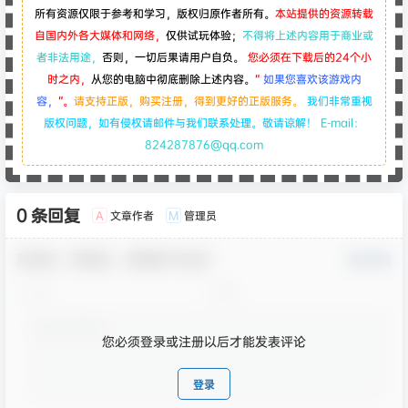
所有资源仅限于参考和学习，版权归原作者所有。
本站提供的资源转载
自国内外各大媒体和网络，
仅供试玩体验；
不得将上述内容用于商业或
者非法用途，
否则，一切后果请用户自负。
您必须在下载后的24个小
时之内，
从您的电脑中彻底删除上述内容。
“
如果您喜欢该游戏内
容，
”。
请支持正版，购买注册，得到更好的正版服务。
我们非常重视
版权问题，如有侵权请邮件与我们联系处理。敬请谅解！
E-mail：
824287876@qq.com
0 条回复
文章作者
管理员
A
M
欢迎您，新朋友，感谢参与互动！
确认修改
您必须登录或注册以后才能发表评论
登录