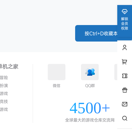
解锁
会员
权限
按Ctrl+D收藏本站
单机之家
冒险
扮演
微信
QQ群
QQ
游戏
竞技
4500+
游戏
全球最大的游戏仓库交流网